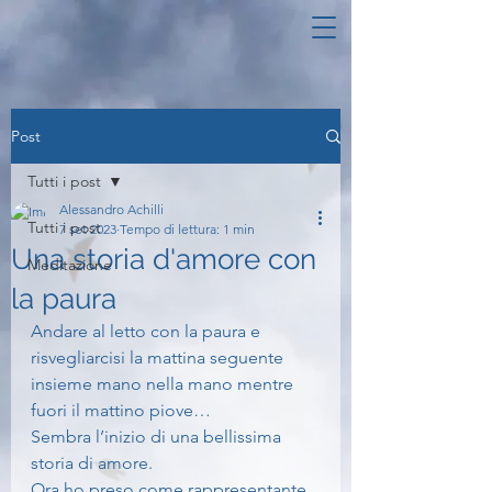
Post
Tutti i post
Alessandro Achilli
Tutti i post
7 set 2023
Tempo di lettura: 1 min
Una storia d'amore con
Meditazione
la paura
Andare al letto con la paura e 
risvegliarcisi la mattina seguente 
insieme mano nella mano mentre 
fuori il mattino piove…
Sembra l’inizio di una bellissima 
storia di amore.
Ora ho preso come rappresentante 