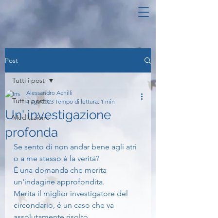
Post
Tutti i post
Alessandro Achilli
Tutti i post
4 ago 2023
Tempo di lettura: 1 min
Un' investigazione
Meditazione
profonda
Se sento di non andar bene agli atri 
o a me stesso é la verità?
É una domanda che merita 
un'indagine approfondita.
Merita il miglior investigatore del 
circondario, é un caso che va 
assolutamente risolto.