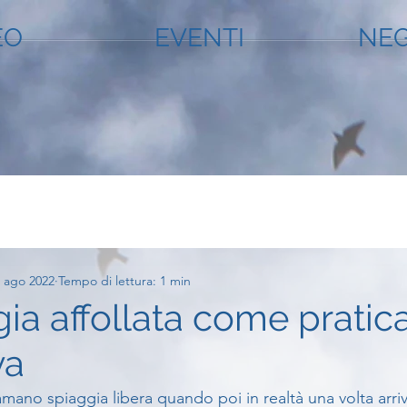
EO
EVENTI
NEG
 ago 2022
Tempo di lettura: 1 min
ia affollata come pratic
va
mano spiaggia libera quando poi in realtà una volta arriv