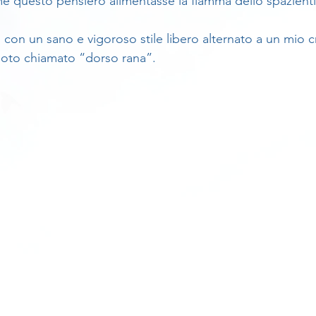
e questo pensiero alimentasse la fiamma dello spazient
to con un sano e vigoroso stile libero alternato a un mio 
nuoto chiamato “dorso rana”.