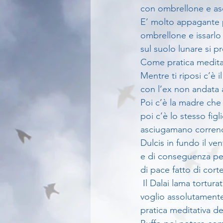
con ombrellone e as
E’ molto appagante p
ombrellone e issarl
sul suolo lunare si pr
Come pratica meditat
Mentre ti riposi c’è 
con l’ex non andata a
Poi c’è la madre che 
poi c’è lo stesso fig
asciugamano corren
Dulcis in fundo il ve
e di conseguenza per
di pace fatto di cort
 Il Dalai lama torturato dalle zanzare disse “La fede mi vieta di ucciderle”...ed io (che non mi 
voglio assolutament
pratica meditativa de