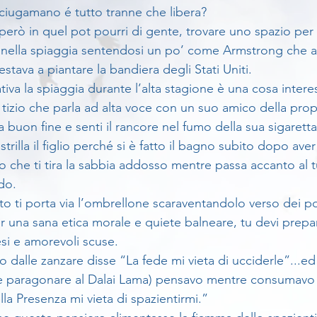
ciugamano é tutto tranne che libera?
erò in quel pot pourri di gente, trovare uno spazio per i
o nella spiaggia sentendosi un po’ come Armstrong che 
estava a piantare la bandiera degli Stati Uniti.
iva la spiaggia durante l’alta stagione è una cosa intere
il tizio che parla ad alta voce con un suo amico della prop
 buon fine e senti il rancore nel fumo della sua sigaretta
strilla il figlio perché si è fatto il bagno subito dopo a
lio che ti tira la sabbia addosso mentre passa accanto al 
do.
nto ti porta via l’ombrellone scaraventandolo verso dei p
 una sana etica morale e quiete balneare, tu devi prepar
esi e amorevoli scuse.
e paragonare al Dalai Lama) pensavo mentre consumavo 
lla Presenza mi vieta di spazientirmi.”