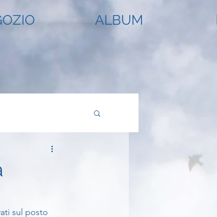
OZIO
ALBUM
a
ati sul posto 