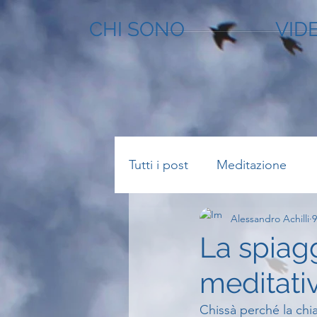
CHI SONO
VID
Tutti i post
Meditazione
Alessandro Achilli
9
La spiagg
meditati
Chissà perché la chia