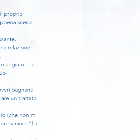
l proprio 
appena sceso 
ssante.
ria relazione 
.
ver mangiato….e 
tuo 
overi bagnanti 
are un trattato 
un panino: ”La 