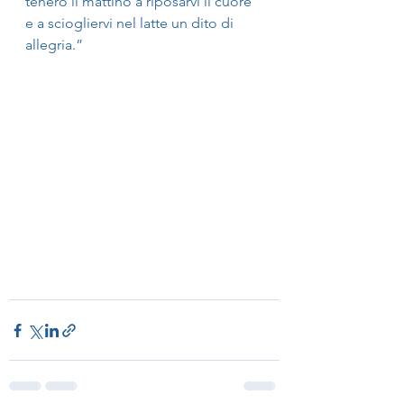
tenero il mattino a riposarvi il cuore 
e a sciogliervi nel latte un dito di 
allegria.”