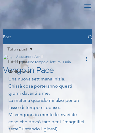
Post
Tutti i post
Alessandro Achilli
Tutti i post
11 apr 2022
Tempo di lettura: 1 min
Vengo in Pace
Meditazione
Una nuova settimana inizia.
Chissà cosa porteranno questi 
giorni davanti a me.
La mattina quando mi alzo per un 
lasso di tempo ci penso..
Mi vengono in mente le  svariate 
cose che dovrò fare per i “magnifici 
sette” (intendo i giorni).