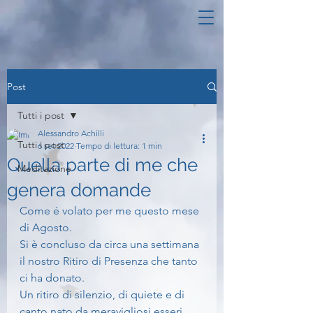
Post
Tutti i post
Alessandro Achilli
Tutti i post
6 set 2022
Tempo di lettura: 1 min
Quella parte di me che
Meditazione
genera domande
Come é volato per me questo mese 
di Agosto.
Si è concluso da circa una settimana 
il nostro Ritiro di Presenza che tanto 
ci ha donato.
Un ritiro di silenzio, di quiete e di 
canto nato da meravigliosi esseri 