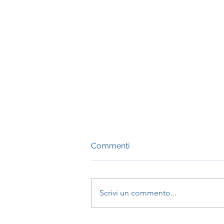
Commenti
Scrivi un commento...
Toccare le proprie zone