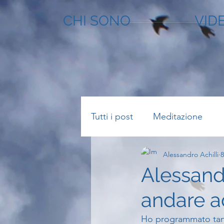
CHI SONO
VID
Tutti i post
Meditazione
Alessandro Achilli
8
Alessand
andare a
Ho programmato tant