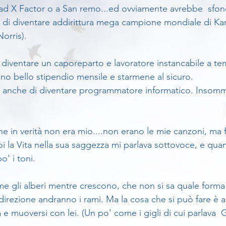
ad X Factor o a San remo...ed ovviamente avrebbe  sfon
i diventare addirittura mega campione mondiale di Kara
Norris).
diventare un caporeparto e lavoratore instancabile a t
no bello stipendio mensile e starmene al sicuro.
anche di diventare programmatore informatico. Insomma
he in verità non era mio....non erano le mie canzoni, ma 
poi la Vita nella sua saggezza mi parlava sottovoce, e qu
o' i toni.
me gli alberi mentre crescono, che non si sa quale form
 direzione andranno i rami. Ma la cosa che si può fare è as
e muoversi con lei. (Un po' come i gigli di cui parlava  