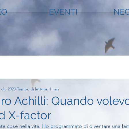
EO
EVENTI
NEG
 dic 2020
Tempo di lettura: 1 min
ro Achilli: Quando volev
d X-factor
e cose nella vita. Ho programmato di diventare una fam