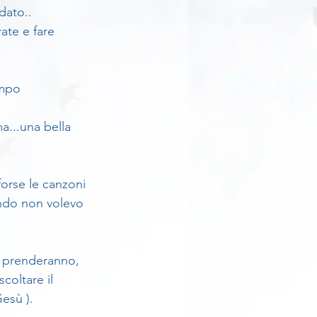
dato..
te e fare 
empo 
...una bella 
forse le canzoni 
ando non volevo 
a prenderanno, 
coltare il 
Gesù ).