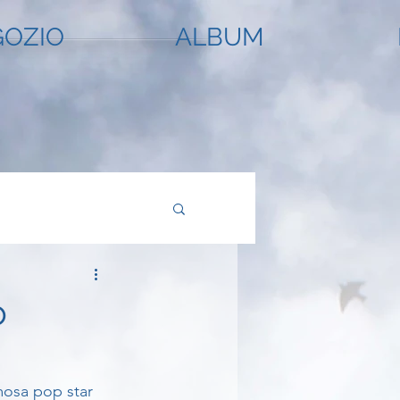
OZIO
ALBUM
o
osa pop star 