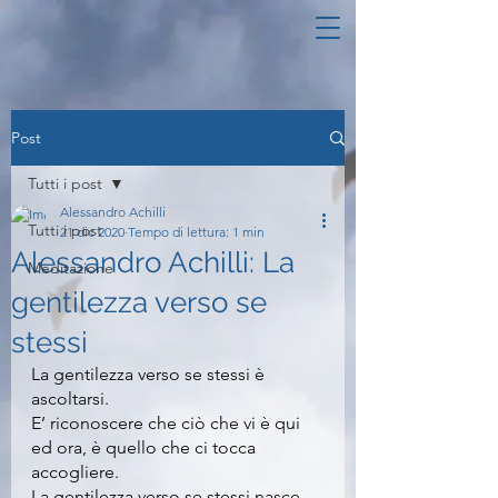
Post
Tutti i post
Alessandro Achilli
Tutti i post
21 dic 2020
Tempo di lettura: 1 min
Alessandro Achilli: La
Meditazione
gentilezza verso se
stessi
La gentilezza verso se stessi è 
ascoltarsi.
E’ riconoscere che ciò che vi è qui 
ed ora, è quello che ci tocca 
accogliere.
La gentilezza verso se stessi nasce 