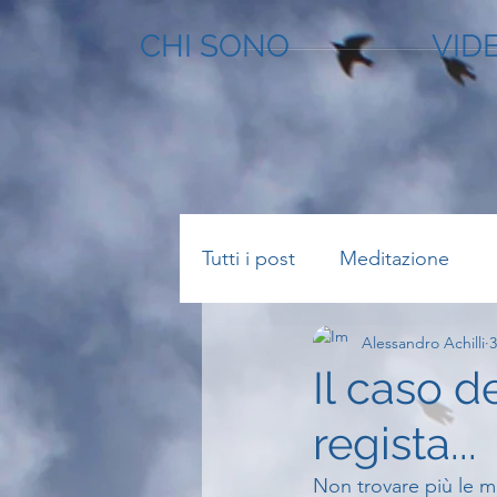
CHI SONO
VID
Tutti i post
Meditazione
Alessandro Achilli
3
Il caso 
regista...
Non trovare più le m