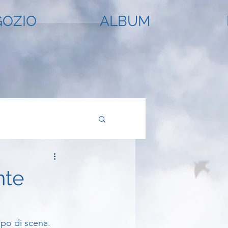
OZIO
ALBUM
nte
lpo di scena.