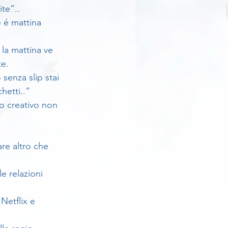
te”..
 é mattina 
la mattina ve 
te.
senza slip stai 
hetti..”
o creativo non 
are altro che 
e relazioni 
Netflix e 