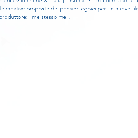
a riflessione che va dalla personale scorta di mutande al
le creative proposte dei pensieri egoici per un nuovo fil
 produttore: “me stesso me”.