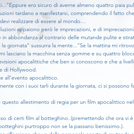
i...”Eppure ero sicuro di averne almeno quattro paia puli
luzioni tardano a manifestarsi, comprendendo il fatto che
devi realizzare di essere al mondo…
luzioni appaiono però le imprecazioni, e di imprecazioni 
in abbondanza al contrario delle mutande pulite e stira
 giornata” sussurra la mente...”Se la mattina mi ritrovo 
 mi lasciano la macchina senza gomme e su quattro blocc
visioni apocalittiche che ben si conoscono e che a livell
ie di Hollywood.
e all’evento apocalittico.
mente con i suoi tarli durante la giornata, ci si possono f
 questo allestimento di regia per un film apocalittico nell
so di certi film al botteghino..(premettendo che ora vi é 
botteghini purtroppo non se la passano benissimo.).