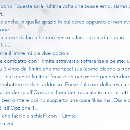
ono “questa sarà l’ultima volta che busseremo, siamo p
i.
ano anche in quello spazio in cui cerco appunto di non aver
ione.
ri su cose da fare che non riesco a fare…cose da pagar
fini..
e il limite mi dia due opzioni:
 combatto con il limite attraverso sofferenza a palate, 
u 3 vinto dal limite che mortacci sua (come dicono a Roma
c’è questo limite e forse é un occasione per scendere 
mbattere e darsi addosso. Forse é il caso della resa a q
 tendenza all’Opzione 1 era ben radicata in me…e tutt’
e ben dritte e poi ho scoperto una cosa fikissima..Ossia
  all’Opzione 1..
 che faccio a schiaffi con il Limite.
 a voi!