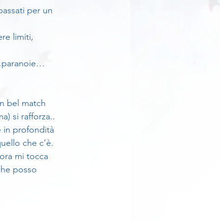
assati per un 
e limiti, 
e…paranoie…
un bel match 
) si rafforza..
in profondità 
uello che c’è.
ora mi tocca 
 che posso 