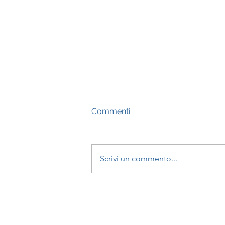
Commenti
Scrivi un commento...
Toccare le proprie zone
d'ombra