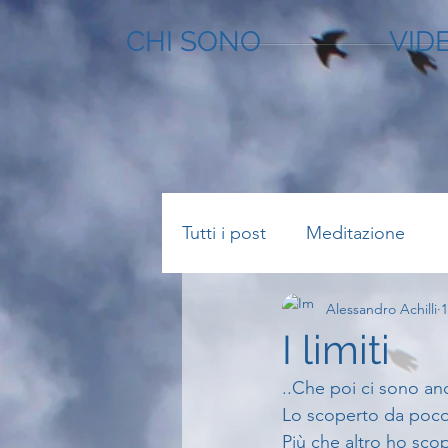
CHI SONO
VID
Tutti i post
Meditazione
Alessandro Achilli
1
I limiti
..Che poi ci sono anch
Lo scoperto da poco 
Più che altro ho scop