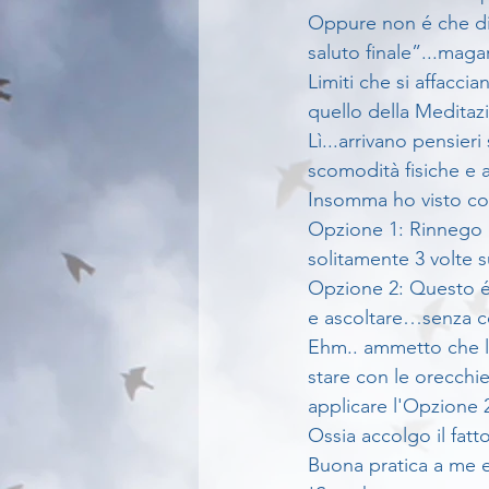
Oppure non é che dic
saluto finale”...magar
Limiti che si affacci
quello della Meditaz
Lì...arrivano pensie
scomodità fisiche e af
Insomma ho visto com
Opzione 1: Rinnego e
solitamente 3 volte s
Opzione 2: Questo é…
e ascoltare…senza co
Ehm.. ammetto che la
stare con le orecchi
applicare l'Opzione 2
Ossia accolgo il fatto
Buona pratica a me e