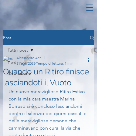
Post
Tutti i post
Alessandro Achilli
Tutti i post
31 ago 2023
Tempo di lettura: 1 min
Quando un Ritiro finisce
Meditazione
lasciandoti il Vuoto
Un nuovo meraviglioso Ritiro Estivo 
con la mia cara maestra Marina 
Borruso si è concluso lasciandomi 
dentro il silenzio dei giorni passati e 
delle meravigliose persone che 
camminavano con cura  la via che 
porta dentro se stessi.