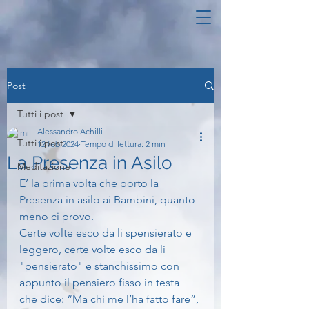
Post
Tutti i post
Alessandro Achilli
Tutti i post
12 feb 2024
Tempo di lettura: 2 min
La Presenza in Asilo
Meditazione
E’ la prima volta che porto la 
Presenza in asilo ai Bambini, quanto 
meno ci provo.
Certe volte esco da li spensierato e 
leggero, certe volte esco da li 
"pensierato" e stanchissimo con 
appunto il pensiero fisso in testa 
che dice: “Ma chi me l’ha fatto fare”, 