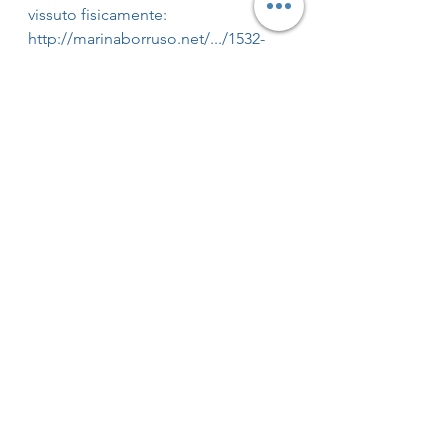
vissuto fisicamente: 
http://marinaborruso.net/.../1532-
ritiro-estivo-23-29-agosto
Mostra tutti
Post recenti