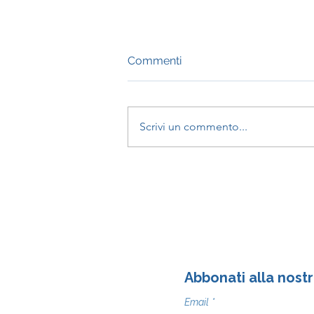
Commenti
Scrivi un commento...
Toccare le proprie zone
d'ombra
Abbonati alla nostr
Email
*