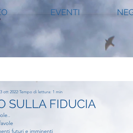
EO
EVENTI
NEG
3 ott 2022
Tempo di lettura: 1 min
 SULLA FIDUCIA
ole..
favole
menti futuri e imminenti