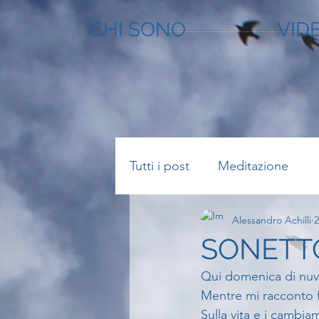
CHI SONO
VID
Tutti i post
Meditazione
Alessandro Achilli
2
SONETTO
Qui domenica di nuv
Mentre mi racconto 
Sulla vita e i cambia