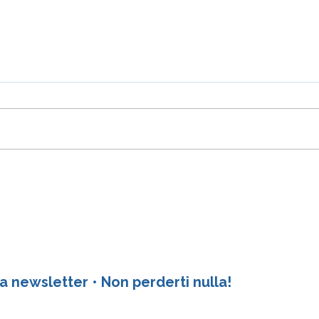
Le mura per difendersi dalla
Camm
felicità...
mia 
a newsletter • Non perderti nulla!