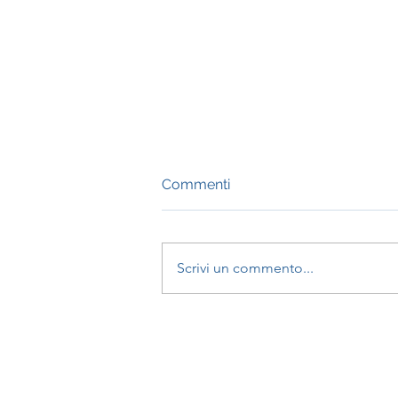
Commenti
Scrivi un commento...
Toccare le proprie zone
d'ombra