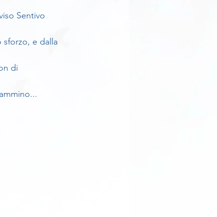
viso Sentivo 
sforzo, e dalla 
n di 
cammino...