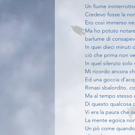
Un fiume ininterrotto
Credevo fosse la nor
Ero così immerso nei
Ma ho potuto notare
barlume di consapevo
In quei dieci minuti 
ciò che prima non ve
In quel silenzio sol
Mi ricordo ancora che
Ed una goccia d’acqu
Rimasi sbalordito. c
Ma al tempo stesso 
Di questo qualcosa d
Vi era la paura che o
La mente egoica non
Un pò come quando in