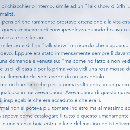
 di chiacchierio interno, simile ad un “Talk show di 24h”..
malità.
 pensieri che raramente prestavo attenzione alla vita es
 questa mancanza di consapevolezza quando ho avuto i
lezza e di silenzio.
di silenzio e di fine “talk show” mi ricordo che é apparso
devo. Eppure era stato immensamente sempre lì davanti 
o una domanda é venuta su: “ma come ho fatto a non vede
 uscii di casa e per la prima volta vidi una rosa mossa d
a illuminata dal sole cadde da un suo petalo.
ome un bambino che per la prima volta entra in un parc
qualcosa in me aveva paura. Aveva paura di questa nuov
i inspiegabile che era accaduto e che era lì.
rmai non si poteva più tornare indietro ma al massimo sol
 sapeva come catalogare il tutto e questo umanamente
 una stanza buia entra la luce del mattino ed istintivam