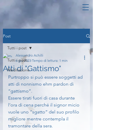
Post
Tutti i post
Alessandro Achilli
Tutti i post
6 giu 2023
Tempo di lettura: 1 min
Atti di "Gattismo"
Meditazione
Purtroppo si può essere soggetti ad 
atti di nonnismo ehm pardon di 
“gattismo”.
Essere tirati fuori di casa durante 
l’ora di cena perché il signor micio 
vuole uno “sgatto” del suo profilo 
migliore mentre contempla il 
tramontare della sera.