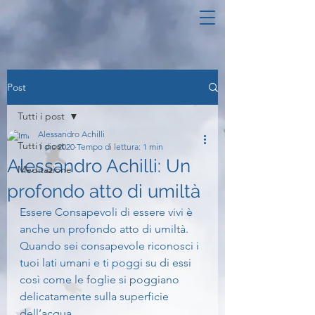
Post
Tutti i post
Alessandro Achilli
Tutti i post
1 dic 2020
Tempo di lettura: 1 min
Alessandro Achilli: Un
Meditazione
profondo atto di umiltà
Essere Consapevoli di essere vivi è 
anche un profondo atto di umiltà.
Quando sei consapevole riconosci i 
tuoi lati umani e ti poggi su di essi 
così come le foglie si poggiano 
delicatamente sulla superficie 
dell’acqua.