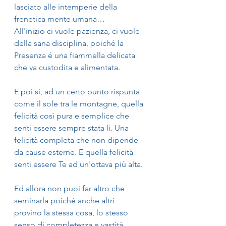
lasciato alle intemperie della 
frenetica mente umana…
All'inizio ci vuole pazienza, ci vuole 
della sana disciplina, poiché la 
Presenza é una fiammella delicata 
che va custodita e alimentata.
E poi si, ad un certo punto rispunta 
come il sole tra le montagne, quella 
felicità così pura e semplice che 
senti essere sempre stata li. Una 
felicità completa che non dipende 
da cause esterne. E quella felicità 
senti essere Te ad un'ottava più alta.
Ed allora non puoi far altro che 
seminarla poiché anche altri  
provino la stessa cosa, lo stesso 
senso di completezza e vastità 