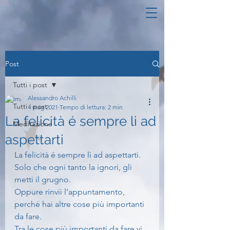
Post
Tutti i post
Alessandro Achilli
Tutti i post
4 mag 2021
Tempo di lettura: 2 min
La felicità é sempre li ad
Meditazione
aspettarti
La felicità é sempre lì ad aspettarti.
Solo che ogni tanto la ignori, gli 
metti il grugno.
Oppure rinvii l’appuntamento, 
perché hai altre cose più importanti 
da fare.
Tra le cose più importanti da fare vi 