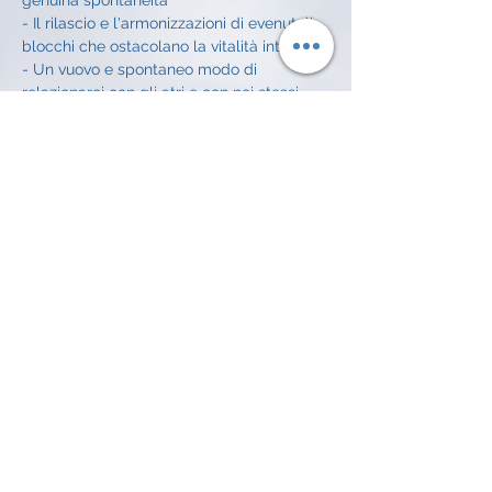
genuina spontaneità
- Il rilascio e l'armonizzazioni di evenutali 
blocchi che ostacolano la vitalità interiore
- Un vuovo e spontaneo modo di 
relazionarci con gli atri e con noi stessi
Il costo é di 10€ a incontro
INFO E ISCRIZIONI
Alessandro Achilli: 
334 372 7016
 alessandroachilli74@gmail.com
Abbonati alla 
nostra newsletter • 
Non perderti nulla!
Email
*