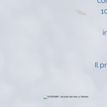
co
1
i
Il 