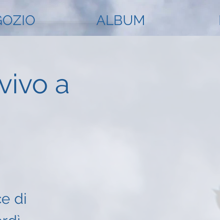
OZIO
ALBUM
vivo a
e di