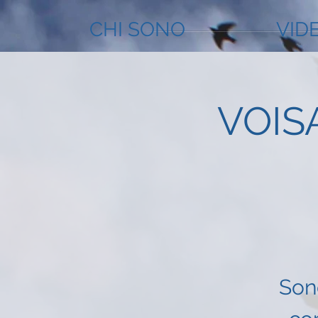
CHI SONO
VID
VOISA
Son