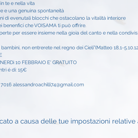
 te e nella vita 
ore e una genuina spontaneità
oni di evenutali blocchi che ostacolano la vitalità interiore
i benenfici che VOISAMA ti può offrire.
aperte per essere insieme nella gioia del canto e nella condivis
bambini, non entrerete nel regno dei Cieli”(Matteo 18,1-5.10.12
E
NERDì 10 FEBBRAIO E' GRATUITO
tri é di: 15€
2 7016 alessandroachilli74@gmail.com
to a causa delle tue impostazioni relative a