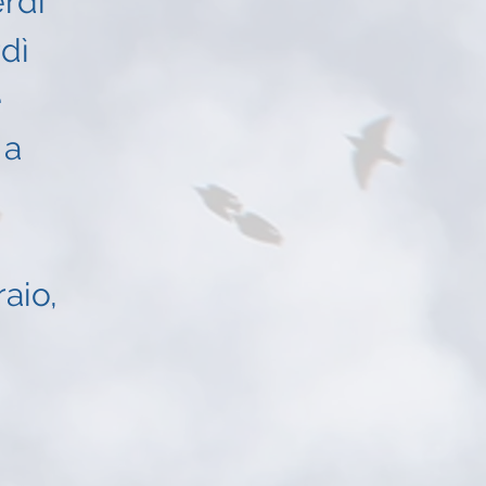
rdì
dì
e
 a
aio,