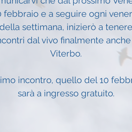
municarvi che dal prossimo Vene
0 febbraio e a seguire ogni vener
della settimana, inizierò a tener
ncontri dal vivo finalmente anche
Viterbo.
primo incontro, quello del 10 febbr