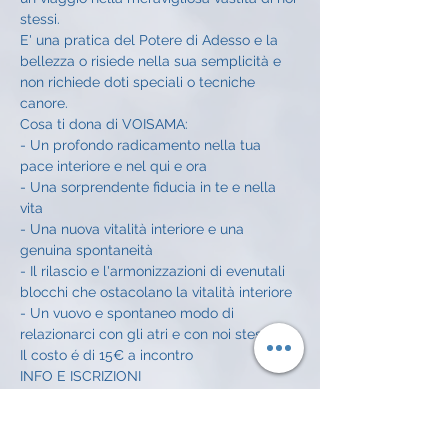
stessi.
E' una pratica del Potere di Adesso e la 
bellezza o risiede nella sua semplicità e 
non richiede doti speciali o tecniche 
canore. 
Cosa ti dona di VOISAMA:
- Un profondo radicamento nella tua 
pace interiore e nel qui e ora
- Una sorprendente fiducia in te e nella 
vita 
- Una nuova vitalità interiore e una 
genuina spontaneità
- Il rilascio e l'armonizzazioni di evenutali 
blocchi che ostacolano la vitalità interiore
- Un vuovo e spontaneo modo di 
relazionarci con gli atri e con noi stessi
Il costo é di 15€ a incontro
INFO E ISCRIZIONI
Alessandro Achilli: 334 372 7016 
alessandroachilli74@gmail.com