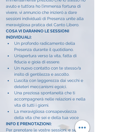
immensamente prezioso che io stesso ho 
avuto e tutt’ora ho l’immensa fortuna di 
vivere, vi annuncio che inizierò a dare 
sessioni individuali di Presenza unite alla 
meravigliosa pratica del Canto Libero.
COSA VI DARANNO LE SESSIONI 
INDIVIDUALI:
Un profondo radicamento della 
Presenza durante il quotidiano.
Un’apertura verso la vita, fatta di 
fiducia e gioia di essere.
Un nuovo contatto con te stesso/a 
insito di gentilezza e ascolto.
L’uscita con leggerezza dai vecchi e 
deleteri meccanismi egoici.
Una preziosa spontaneità che ti 
accompagnerà nelle relazioni e nella 
vita di tutti i giorni.
La meravigliosa consapevolezza 
della vita che sei e della tua voce
INFO E PRENOTAZIONI:
Per prenotare le vostre sessioni, e se 