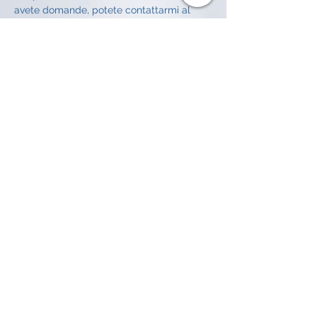
avete domande, potete contattarmi al 
3343727016
o scrivermi su: 
alessandroachilli74@gmail.com
Vi risponderò con gioia.
PREZZO:
50€ a sessione
Abbonati alla 
nostra newsletter • 
Non perderti nulla!
Email
*
Iscriviti