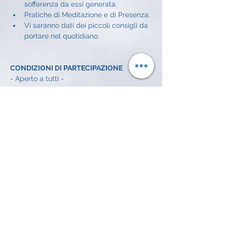
sofferenza da essi generata.
Pratiche di Meditazione e di Presenza.
Vi saranno dati dei piccoli consigli da 
portare nel quotidiano.
CONDIZIONI DI PARTECIPAZIONE
- Aperto a tutti - 
CONDIZIONI ECONOMICHE
Offerta libera a incontro: 
5€
INFO E ISCRIZIONI
Alessandro Achilli: 
334 372 7016 
email: 
alessandroachilli74@gmail.com