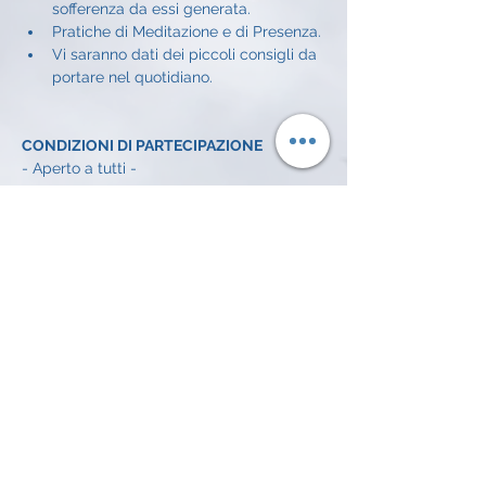
sofferenza da essi generata.
Pratiche di Meditazione e di Presenza.
Vi saranno dati dei piccoli consigli da 
portare nel quotidiano.
CONDIZIONI DI PARTECIPAZIONE
- Aperto a tutti - 
CONDIZIONI ECONOMICHE
Offerta libera a incontro: 
5€
INFO E ISCRIZIONI
Alessandro Achilli: 
334 372 7016 
email: 
alessandroachilli74@gmail.com