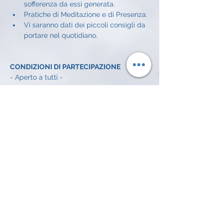
sofferenza da essi generata.
Pratiche di Meditazione e di Presenza.
Vi saranno dati dei piccoli consigli da 
portare nel quotidiano.
CONDIZIONI DI PARTECIPAZIONE
- Aperto a tutti - 
CONDIZIONI ECONOMICHE
Offerta libera a incontro: 
5€
INFO E ISCRIZIONI
Alessandro Achilli: 
334 372 7016 
email: 
alessandroachilli74@gmail.com