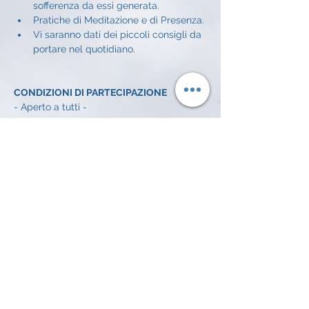
sofferenza da essi generata.
Pratiche di Meditazione e di Presenza.
Vi saranno dati dei piccoli consigli da 
portare nel quotidiano.
CONDIZIONI DI PARTECIPAZIONE
- Aperto a tutti - 
CONDIZIONI ECONOMICHE
Offerta libera a incontro: 
5€
INFO E ISCRIZIONI
Alessandro Achilli: 
334 372 7016 
email: 
alessandroachilli74@gmail.com