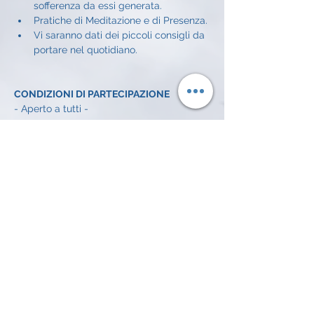
sofferenza da essi generata.
Pratiche di Meditazione e di Presenza.
Vi saranno dati dei piccoli consigli da 
portare nel quotidiano.
CONDIZIONI DI PARTECIPAZIONE
- Aperto a tutti - 
CONDIZIONI ECONOMICHE
Offerta libera a incontro: 
5€
INFO E ISCRIZIONI
Alessandro Achilli: 
334 372 7016 
email: 
alessandroachilli74@gmail.com