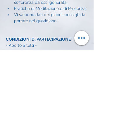
sofferenza da essi generata.
Pratiche di Meditazione e di Presenza.
Vi saranno dati dei piccoli consigli da 
portare nel quotidiano.
CONDIZIONI DI PARTECIPAZIONE
- Aperto a tutti - 
CONDIZIONI ECONOMICHE
Offerta libera a incontro: 
5€
INFO E ISCRIZIONI
Alessandro Achilli: 
334 372 7016 
email: 
alessandroachilli74@gmail.com