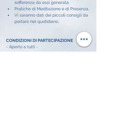
sofferenza da essi generata.
Pratiche di Meditazione e di Presenza.
Vi saranno dati dei piccoli consigli da 
portare nel quotidiano.
CONDIZIONI DI PARTECIPAZIONE
- Aperto a tutti - 
CONDIZIONI ECONOMICHE
Offerta libera a incontro: 
5€
INFO E ISCRIZIONI
Alessandro Achilli: 
334 372 7016 
email: 
alessandroachilli74@gmail.com