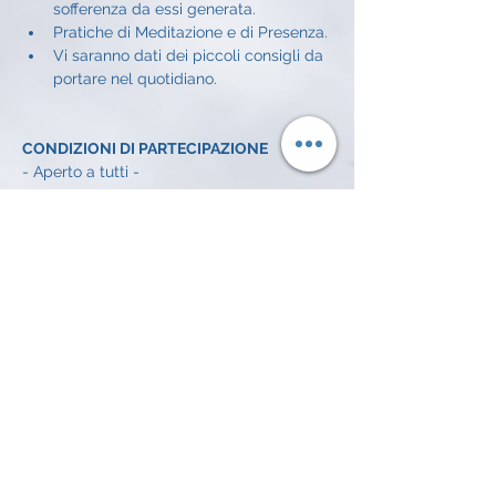
sofferenza da essi generata.
Pratiche di Meditazione e di Presenza.
Vi saranno dati dei piccoli consigli da 
portare nel quotidiano.
CONDIZIONI DI PARTECIPAZIONE
- Aperto a tutti - 
CONDIZIONI ECONOMICHE
Offerta libera a incontro: 
5€
INFO E ISCRIZIONI
Alessandro Achilli: 
334 372 7016 
email: 
alessandroachilli74@gmail.com