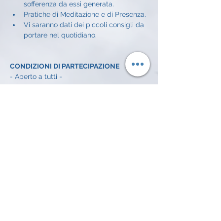
sofferenza da essi generata.
Pratiche di Meditazione e di Presenza.
Vi saranno dati dei piccoli consigli da 
portare nel quotidiano.
CONDIZIONI DI PARTECIPAZIONE
- Aperto a tutti - 
CONDIZIONI ECONOMICHE
Offerta libera a incontro: 
5€
INFO E ISCRIZIONI
Alessandro Achilli: 
334 372 7016 
email: 
alessandroachilli74@gmail.com