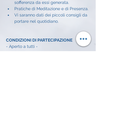
sofferenza da essi generata.
Pratiche di Meditazione e di Presenza.
Vi saranno dati dei piccoli consigli da 
portare nel quotidiano.
CONDIZIONI DI PARTECIPAZIONE
- Aperto a tutti - 
CONDIZIONI ECONOMICHE
Offerta libera a incontro: 
5€
INFO E ISCRIZIONI
Alessandro Achilli: 
334 372 7016 
email: 
alessandroachilli74@gmail.com