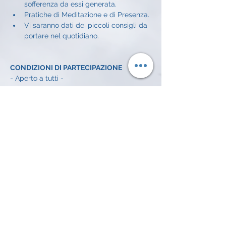
sofferenza da essi generata.
Pratiche di Meditazione e di Presenza.
Vi saranno dati dei piccoli consigli da 
portare nel quotidiano.
CONDIZIONI DI PARTECIPAZIONE
- Aperto a tutti - 
CONDIZIONI ECONOMICHE
Offerta libera a incontro: 
5€
INFO E ISCRIZIONI
Alessandro Achilli: 
334 372 7016 
email: 
alessandroachilli74@gmail.com