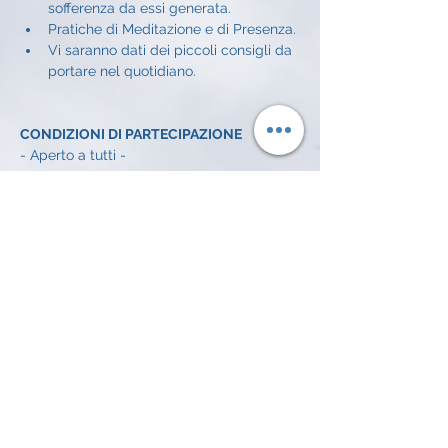
sofferenza da essi generata.
Pratiche di Meditazione e di Presenza.
Vi saranno dati dei piccoli consigli da 
portare nel quotidiano.
CONDIZIONI DI PARTECIPAZIONE
- Aperto a tutti - 
CONDIZIONI ECONOMICHE
Offerta libera a incontro: 
5€
INFO E ISCRIZIONI
Alessandro Achilli: 
334 372 7016 
email: 
alessandroachilli74@gmail.com