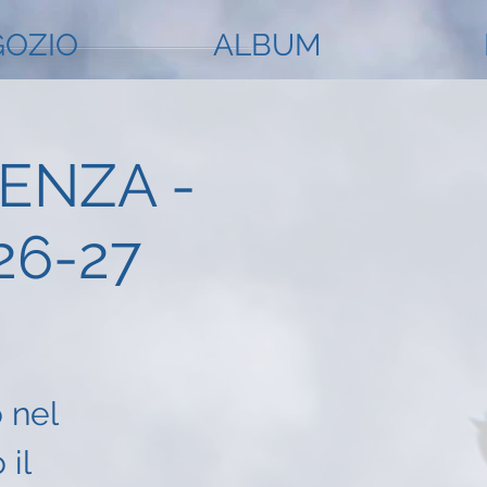
OZIO
ALBUM
ENZA -
26-27
 nel
 il