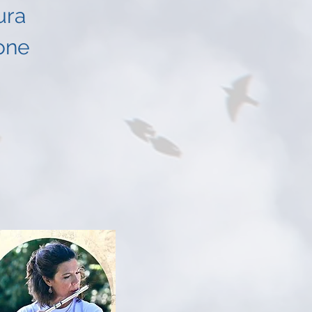
ura
ione