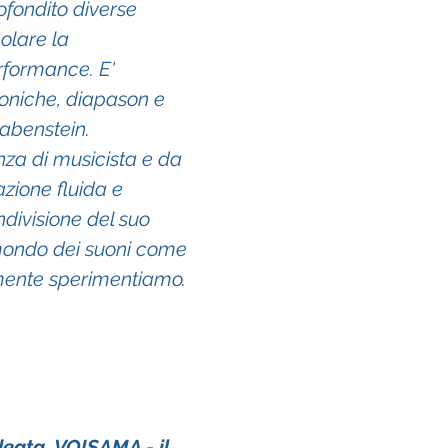
ofondito diverse 
olare la 
rformance. E' 
niche, diapason e 
abenstein.
nza di musicista e da 
zione fluida e 
divisione del suo 
 mondo dei suoni come 
amente sperimentiamo.
eata, VOISAMA - il 