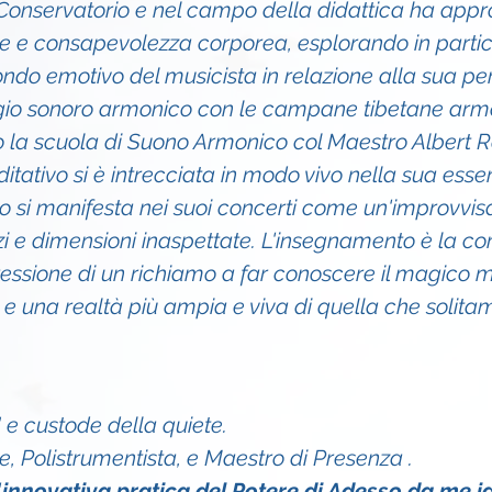
 Conservatorio e nel campo della didattica ha appr
ne e consapevolezza corporea, esplorando in partic
ndo emotivo del musicista in relazione alla sua pe
gio sonoro armonico con le campane tibetane armo
o la scuola di Suono Armonico col Maestro Albert R
itativo si è intrecciata in modo vivo nella sua esse
 si manifesta nei suoi concerti come un'improvvisa
 e dimensioni inaspettate. L'insegnamento è la con
pressione di un richiamo a far conoscere il magico
 e una realtà più ampia e viva di quella che solit
" e custode della quiete.
 Polistrumentista, e Maestro di Presenza .
'innovativa pratica del Potere di Adesso da me id