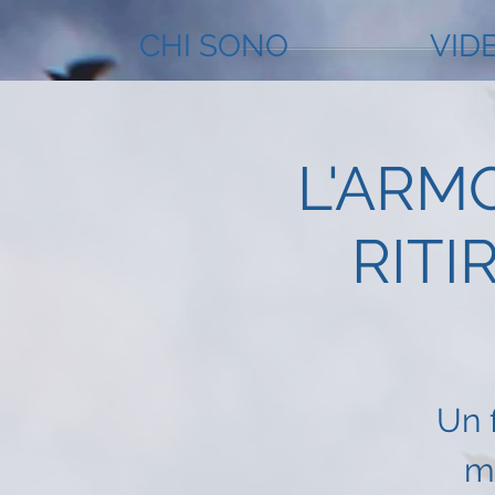
CHI SONO
VID
L'ARM
RITI
Un 
mi