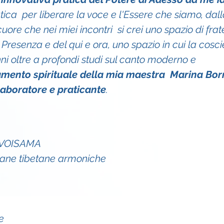
atica  per liberare la voce e l'Essere che siamo, dall
uore che nei miei incontri  si crei uno spazio di fra
 Presenza e del qui e ora, uno spazio in cui la cosc
i oltre a profondi studi sul canto moderno e 
amento spirituale della mia maestra  Marina Borr
llaboratore e praticante
. 
o VOISAMA
pane tibetane armoniche
e