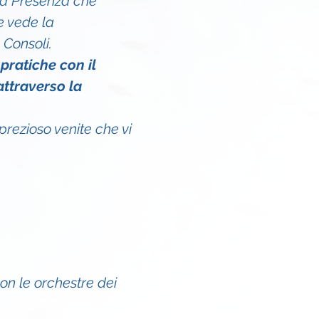
lla Presenza che 
e vede la 
Consoli.
 
pratiche con il 
ttraverso la 
rezioso venite che vi 
on le orchestre dei 