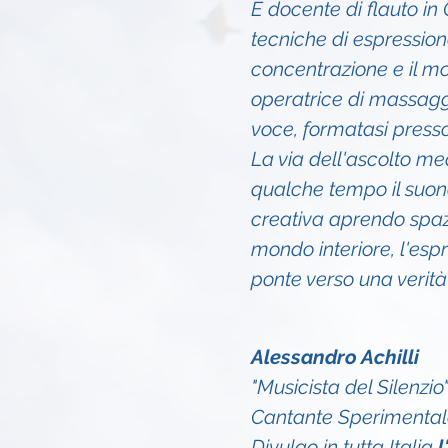
È docente di flauto in
tecniche di espressio
concentrazione e il mo
operatrice di massag
voce, formatasi press
La via dell'ascolto med
qualche tempo il suono
creativa aprendo spazi
mondo interiore, l'es
ponte verso una verità
Alessandro Achilli
"Musicista del Silenzio
Cantante Sperimentale,
Divulgo in tutta Italia 
l