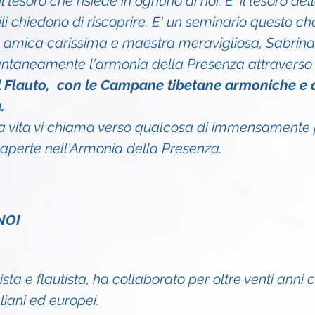
l tesoro che risiede in ognuno di noi. E' il tesoro de
cili chiedono di riscoprire. E' un seminario questo ch
 amica carissima e maestra meravigliosa, Sabrina 
antaneamente l'armonia della Presenza attraverso
l Flauto,  con le Campane tibetane armoniche e a
.
ra vita vi chiama verso qualcosa di immensamente p
aperte nell'Armonia della Presenza.
NOI
ta e flautista, ha collaborato per oltre venti anni c
aliani ed europei.