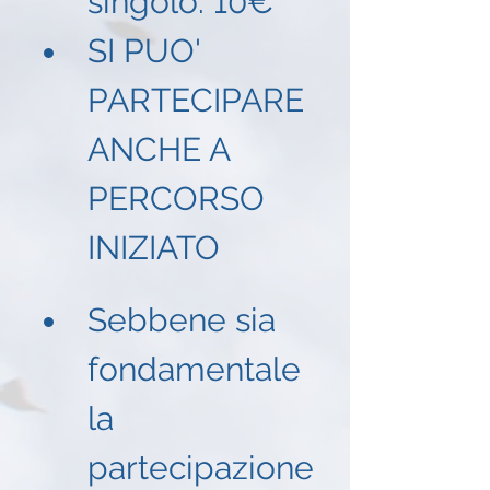
singolo: 10€
SI PUO' 
PARTECIPARE 
ANCHE A 
PERCORSO 
INIZIATO
Sebbene sia 
fondamentale 
la 
partecipazione 